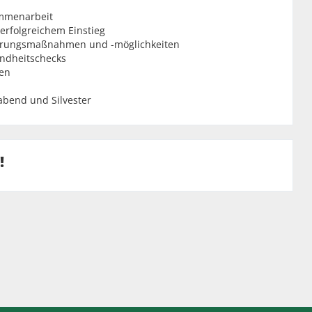
ammenarbeit
 erfolgreichem Einstieg
zierungsmaßnahmen und -möglichkeiten
undheitschecks
ien
gabend und Silvester
!